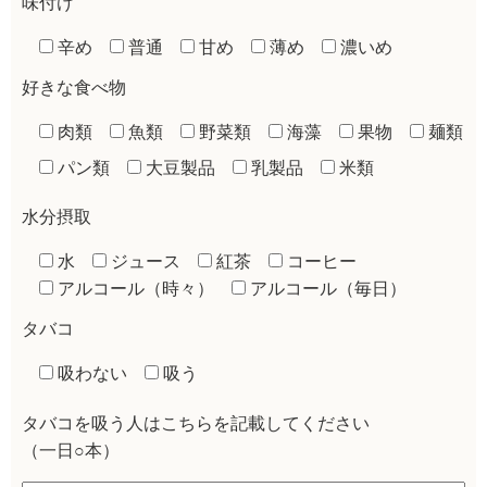
味付け
辛め
普通
甘め
薄め
濃いめ
好きな食べ物
肉類
魚類
野菜類
海藻
果物
麺類
パン類
大豆製品
乳製品
米類
水分摂取
水
ジュース
紅茶
コーヒー
アルコール（時々）
アルコール（毎日）
タバコ
吸わない
吸う
タバコを吸う人はこちらを記載してください
（一日○本）