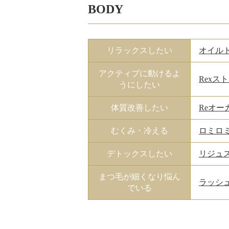
BODY
リラックスしたい
オイル
アクティブに動けるよ
Rexス
うにしたい
体質改善したい
Reオー
むくみ・冷える
ロミロミ
デトックスしたい
リジュ
まつ毛が細くなり悩ん
ラッシ
でいる